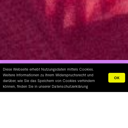
METROPOLINK #12 05.08-
Diese Webseite erhebt Nutzungsdaten mittels Cookies.
Weitere Informationen zu Ihrem Widerspruchsrecht und
OK
08.08.2026
darüber, wie Sie das Speichern von Cookies verhindern
können, finden Sie in unserer
Datenschutzerklärung
PROGRAM
TICKETS